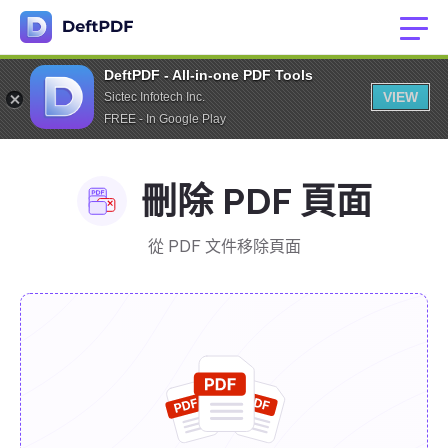
DeftPDF - All-in-one PDF Tools
VIEW
Sictec Infotech Inc.
FREE - In Google Play
刪除 PDF 頁面
從 PDF 文件移除頁面