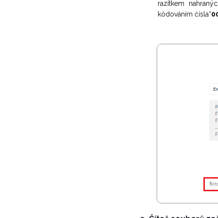
razítkem nahraný
kódováním čísla“
0