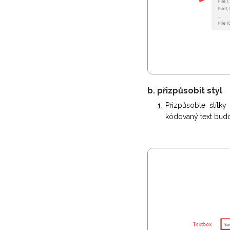
b. přizpůsobit styl
Přizpůsobte štítk
kódovaný text budo