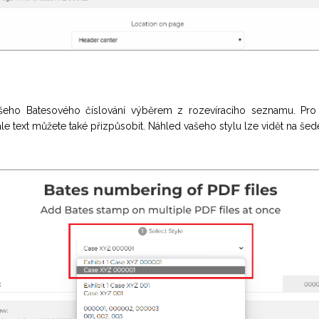
šeho Batesového číslování výběrem z rozevíracího seznamu. Pro 
ale text můžete také přizpůsobit. Náhled vašeho stylu lze vidět na šed