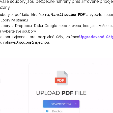
že vaše soubory jsou bezpečně nahrány přes šifrované připo
azány.
oubory z počítače, klikněte na
„Nahrát soubor PDF“
a vyberte soubo
ubory na stránku.
soubory z Dropboxu, Disku Google nebo z webu, kde jsou vaše sou
a vyberte své soubory.
soubor najednou pro bezplatné účty, zatímco
Upgradované účt
u nahrávat
5 souborů
najednou.