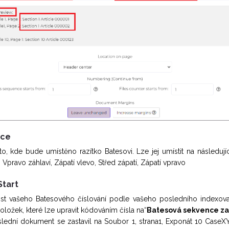
nce
o, kde bude umístěno razítko Batesovi. Lze jej umístit na následující
, Vpravo záhlaví, Zápatí vlevo, Střed zápatí, Zápatí vpravo
Start
st vašeho Batesového číslování podle vašeho posledního indexo
oložek, které lze upravit kódováním čísla na“
Batesová sekvence za
lední dokument se zastavil na Soubor 1, strana1, Exponát 10 CaseX