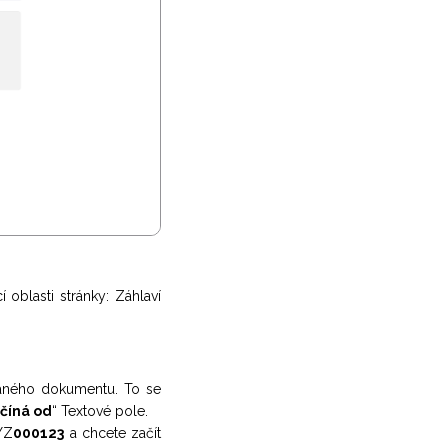
 oblasti stránky: Záhlaví
vaného dokumentu. To se
číná od
“ Textové pole.
YZ
000123
a chcete začít