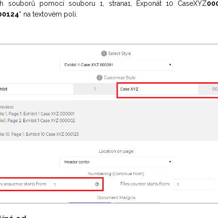
ch souborů pomocí souboru 1, strana1, Exponát 10 CaseXYZ
00
00124
“ na textovém poli.