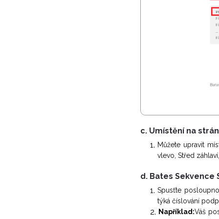
c. Umístění na strá
Můžete upravit míst
vlevo, Střed záhlaví
d. Bates Sekvence 
Spusťte posloupno
týká číslování podp
Například:
Váš pos