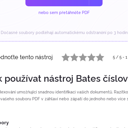
nebo sem přetáhněte PDF
Dočasné soubory podléhají automatickému odstranění po 3 hodin
dnoťte tento nástroj
5
/
5
-
1
1 star
2 stars
3 stars
4 stars
5 stars
k používat nástroj Bates číslov
ndexování umožňující snadnou identifikaci vašich dokumentů. Razítk
 vašeho souboru PDF v záhlaví nebo zápatí do jednoho nebo více 
bory