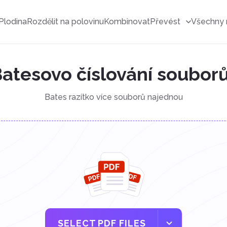
Plodina
Rozdělit na polovinu
Kombinovat
Převést
Všechny 
atesovo číslování soubor
Bates razítko více souborů najednou
SELECT PDF FILES