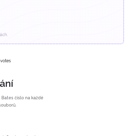
ách.
votes
ání
o Bates číslo na každé
souborů.