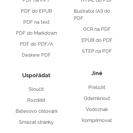
PDF na PPT
HTML do PDF
PDF do EPUB
Illustrator (AI) do
PDF
PDF na text
OCR na PDF
PDF do Markdown
EPUB do PDF
PDF do PDF/A
STEP na PDF
Deskew PDF
Jiné
Uspořádat
Přeložit
Sloučit
Odemknout
Rozdělit
Vodoznak
Batesovo číslování
Komprimovat
Smazat stránky