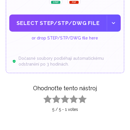
SELECT STEP/STP/DWG FILE
or drop STEP/STP/DWG file here
Dočasné soubory podléhají automatickému
odstranění po 3 hodinách.
Ohodnoťte tento nástroj
1 star
2 stars
3 stars
4 stars
5 stars
5
/
5
-
1
votes