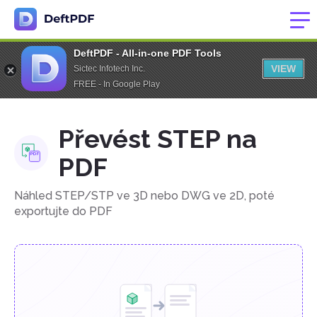
DeftPDF - All-in-one PDF Tools
VIEW
Sictec Infotech Inc.
FREE - In Google Play
Převést STEP na
PDF
Náhled STEP/STP ve 3D nebo DWG ve 2D, poté
exportujte do PDF