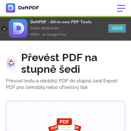
DeftPDF - All-in-one PDF Tools
VIEW
Sictec Infotech Inc.
FREE - In Google Play
Převést PDF na
stupně šedi
Převod textu a obrázků PDF do stupňů šedi Export
PDF pro černobílý nebo ofsetový tisk