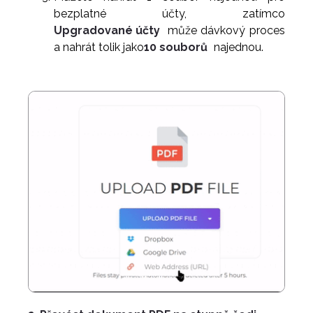
bezplatné účty, zatímco
Upgradované účty
může dávkový proces
a nahrát tolik jako
10 souborů
najednou.