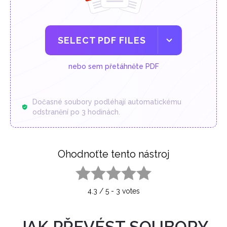
SELECT PDF FILES
nebo sem přetáhněte PDF
Dočasné soubory podléhají automatickému
odstranění po 3 hodinách.
Ohodnoťte tento nástroj
1 star
2 stars
3 stars
4 stars
5 stars
4.3
/
5
-
3
votes
JAK PŘEVÉST SOUBORY