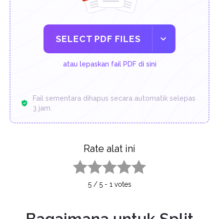
SELECT PDF FILES
atau lepaskan fail PDF di sini
Fail sementara dihapus secara automatik selepas
3 jam.
Rate alat ini
1 star
2 stars
3 stars
4 stars
5 stars
5
/
5
-
1
votes
Bagaimana untuk Split