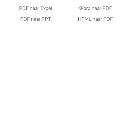
PDF naar Excel
Word naar PDF
PDF naar PPT
HTML naar PDF
PDF naar EPUB
Illustrator (AI) naar
PDF
PDF naar tekst
OCR naar PDF
PDF naar Markdown
EPUB naar PDF
PDF naar PDF/A
STEP naar PDF
Deskew PDF
Andere
Organiseren
Welke tekst moet ik
Samenvoegen
vertalen?
Splitsen
Ontgrendelen
Batesnummering