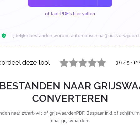
of laat PDF's hier vallen
Tijdelijke bestanden worden automatisch na 3 uur verwijderd.
ordeel deze tool
3.6
/
5
-
12
1 star
2 stars
3 stars
4 stars
5 stars
-BESTANDEN NAAR GRIJSWA
CONVERTEREN
en naar zwart-wit of grijswaardenPDF. Bespaar inkt of schijfrui
naar grijswaarden.