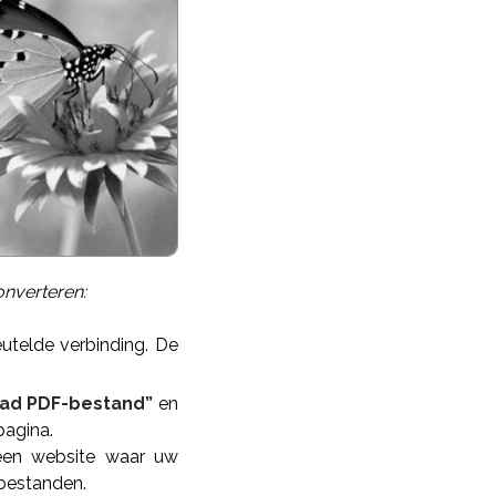
onverteren:
utelde verbinding. De
ad PDF-bestand”
en
pagina.
 een website waar uw
 bestanden.