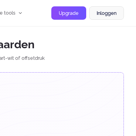
le tools
Upgrade
Inloggen
waarden
t-wit of offsetdruk