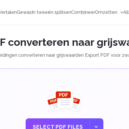
Vertalen
Gewas
In tweeën splitsen
Combineer
Omzetten
Al
F converteren naar grijs
ldingen converteren naar grijswaarden Export PDF voor zwar
SELECT PDF FILES