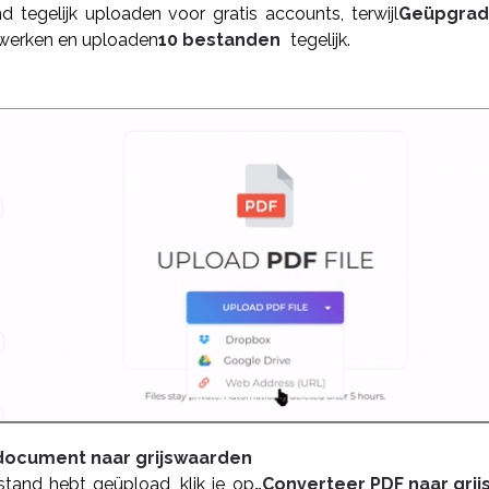
d tegelijk uploaden voor gratis accounts, terwijl
Geüpgrad
werken en uploaden
10 bestanden
tegelijk.
document naar grijswaarden
tand hebt geüpload, klik je op
„Converteer PDF naar grijs