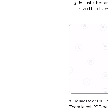
Je kunt 1 bestan
zoveel batchver
2. Converteer PDF-
Zodra je het PDF-bes