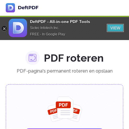
DeftPDF - All-in-one PDF Tools
VIEW
Sictec Infotech Inc.
FREE - In Google Play
PDF roteren
PDF-pagina's permanent roteren en opslaan