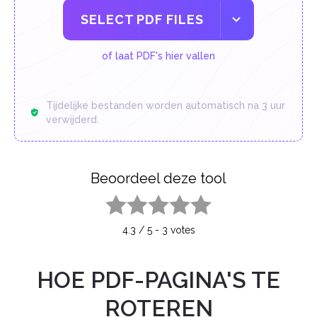
SELECT PDF FILES
of laat PDF's hier vallen
Tijdelijke bestanden worden automatisch na 3 uur
verwijderd.
Beoordeel deze tool
1 star
2 stars
3 stars
4 stars
5 stars
4.3
/
5
-
3
votes
HOE PDF-PAGINA'S TE
ROTEREN