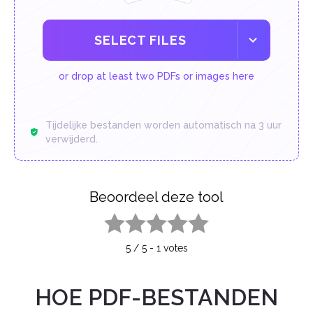
SELECT FILES
or drop at least two PDFs or images here
Tijdelijke bestanden worden automatisch na 3 uur
verwijderd.
Beoordeel deze tool
1 star
2 stars
3 stars
4 stars
5 stars
5
/
5
-
1
votes
HOE PDF-BESTANDEN