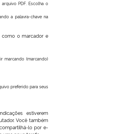
u arquivo PDF. Escolha o
ando a palavra-chave na
so como o marcador e
dir marcando (marcando)
quivo preferido para seus
ndicações estiverem
putador. Você também
ompartilhá-lo por e-