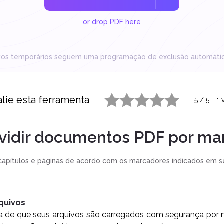
or drop PDF here
vos temporários seguem uma programação de exclusão automátic
lie esta ferramenta
5
/
5
-
1
v
1 star
2 stars
3 stars
4 stars
5 stars
vidir documentos PDF por ma
capítulos e páginas de acordo com os marcadores indicados em se
rquivos
za de que seus arquivos são carregados com segurança por