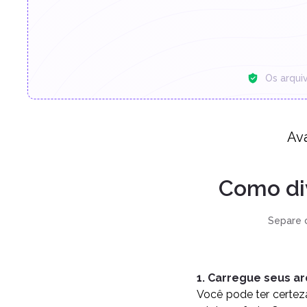
Os arqui
Ava
Como di
Separe 
1. Carregue seus a
Você pode ter certe