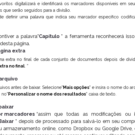
voritos digitalizará e identificará os marcadores disponíveis em se
s que serão seguidos para a divisão.
definir uma palavra que indica seu marcador específico codific
ntiver a palavra”
Capítulo
” a ferramenta reconhecerá is
desta página.
gina extra
na extra no final de cada conjunto de documentos depois de divi
xtra no final
. ”
arquivo
ivos antes de baixar. Selecione”
Mais opções
” e insira o nome do ar
 no”
Personalizar o nome dos resultados
” caixa de texto.
baixar
por marcadores
“assim que todas as modificações ou i
Baixar
” depois de processado para salvá-lo em seu com
u armazenamento online, como Dropbox ou Google Drive, c