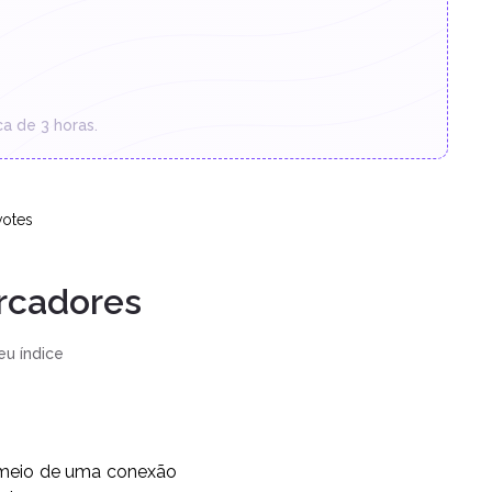
a de 3 horas.
otes
rcadores
u índice
 meio de uma conexão