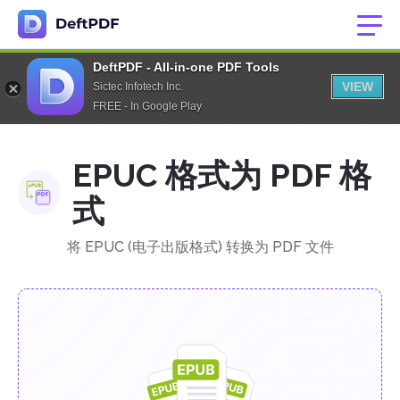
DeftPDF - All-in-one PDF Tools
VIEW
Sictec Infotech Inc.
FREE - In Google Play
EPUC 格式为 PDF 格
式
将 EPUC (电子出版格式) 转换为 PDF 文件