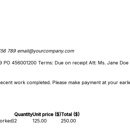
456 789
email@yourcompany.com
9
PO 456001200
Terms: Due on receipt
Att: Ms. Jane Doe
recent work completed. Please make payment at your earlie
Quantity
Unit price ($)
Total ($)
worked)
2
125.00
250.00