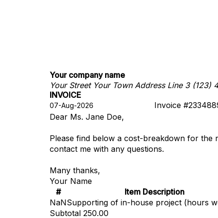
Your company name
Your Street
Your Town
Address Line 3
(123) 
INVOICE
Invoice #233488
Dear Ms. Jane Doe,
Please find below a cost-breakdown for the 
contact me with any questions.
Many thanks,
Your Name
#
Item Description
NaN
Supporting of in-house project (hours 
Subtotal
250.00