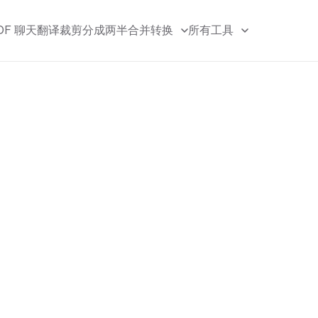
DF 聊天
翻译
裁剪
分成两半
合并
转换
所有工具