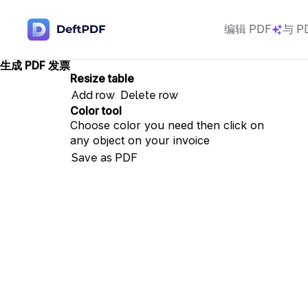
编辑 PDF
与 P
生成 PDF 发票
Resize table
Add row
Delete row
Color tool
Choose color you need then click on
any object on your invoice
Save as PDF