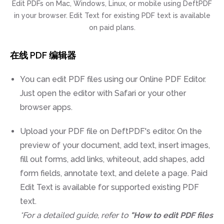
Edit PDFs on Mac, Windows, Linux, or mobile using DeftPDF
in your browser. Edit Text for existing PDF text is available
on paid plans.
在线 PDF 编辑器
You can edit PDF files using our Online PDF Editor.
Just open the editor with Safari or your other
browser apps.
Upload your PDF file on DeftPDF's editor. On the
preview of your document, add text, insert images,
fill out forms, add links, whiteout, add shapes, add
form fields, annotate text, and delete a page. Paid
Edit Text is available for supported existing PDF
text.
*For a detailed guide, refer to
"How to edit PDF files