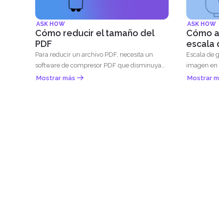
ASK HOW
ASK HOW
Cómo reducir el tamaño del
Cómo ah
PDF
escala 
Para reducir un archivo PDF, necesita un
Escala de g
software de compresor PDF que disminuya
imagen en b
su espacio...
Mostrar más
Mostrar m