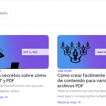
acks
S
ASK HOW
s secretos sobre cómo
Cómo crear fácilmente
T y PDF
de contenido para vari
archivos PDF
 de PowerPoint es más que sólo
ágenes, textos...
Table of contents lists only the titles 
level topics, conveying the contents
ás
Mostrar más