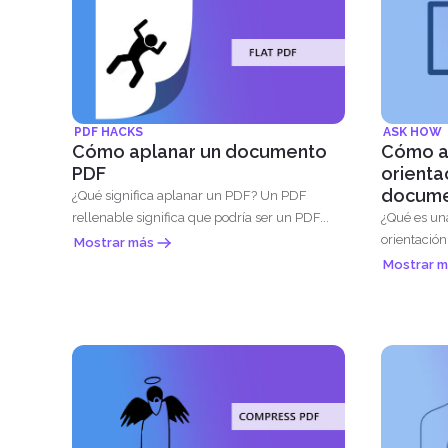
PDF HACKS
ASK HOW
Cómo aplanar un documento
Cómo ar
PDF
orienta
docume
¿Qué significa aplanar un PDF? Un PDF
rellenable significa que podría ser un PDF...
¿Qué es una orienta
orientación
Mostrar más
orientado...
Mostrar m