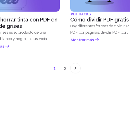
PDF HACKS
orrar tinta con PDF en
Cómo dividir PDF gratis
de grises
Hay diferentes formas de dividir. P
rises es el producto de una
PDF por páginas, dividir PDF por
lanco y negro, la ausencia...
marcadores...
Mostrar más
ás
1
2