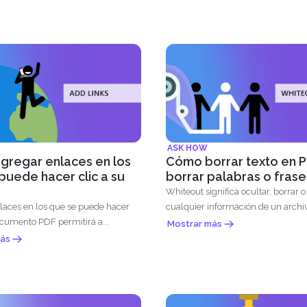
ASK HOW
regar enlaces en los
Cómo borrar texto en 
puede hacer clic a su
borrar palabras o frase
Whiteout significa ocultar, borrar o
laces en los que se puede hacer
cualquier información de un archi
ocumento PDF permitirá a...
t...
Mostrar más
ás