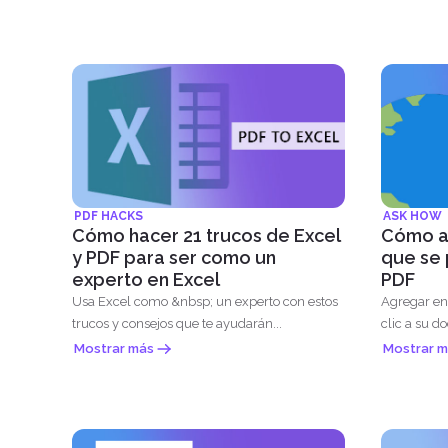
PDF HACKS
ASK HOW
Cómo hacer 21 trucos de Excel
Cómo ag
y PDF para ser como un
que se 
experto en Excel
PDF
Usa Excel como &nbsp; un experto con estos
Agregar en
trucos y consejos que te ayudarán...
clic a su d
Mostrar más
Mostrar m