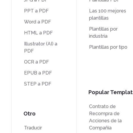
PPT a PDF
Las 100 mejores
plantillas
Word a PDF
Plantillas por
HTML a PDF
industria
Illustrator (AI) a
Plantillas por tipo
PDF
OCR a PDF
EPUB a PDF
STEP a PDF
Popular Templat
Contrato de
Otro
Recompra de
Acciones de la
Traducir
Compañía