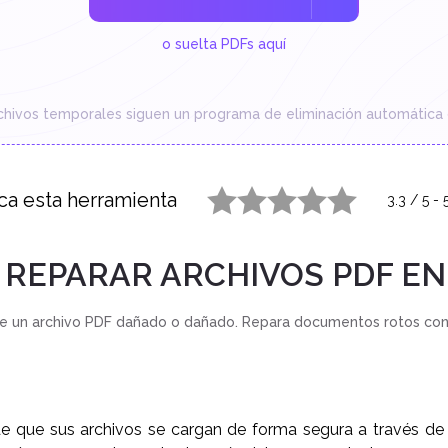
o suelta PDFs aquí
chivos temporales siguen un programa de eliminación automática 
ica esta herramienta
3.3
/
5
-
1 star
2 stars
3 stars
4 stars
5 stars
REPARAR ARCHIVOS PDF EN
e un archivo PDF dañado o dañado. Repara documentos rotos con 
s
e que sus archivos se cargan de forma segura a través de 