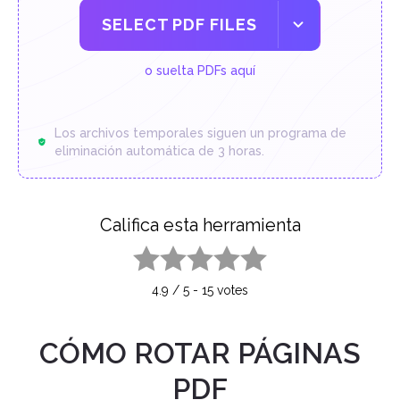
SELECT PDF FILES
o suelta PDFs aquí
Los archivos temporales siguen un programa de
eliminación automática de 3 horas.
Califica esta herramienta
1 star
2 stars
3 stars
4 stars
5 stars
4.9
/
5
-
15
votes
CÓMO ROTAR PÁGINAS
PDF