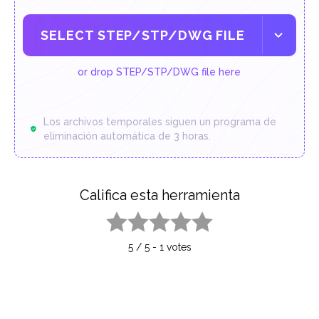
SELECT STEP/STP/DWG FILE
or drop STEP/STP/DWG file here
Los archivos temporales siguen un programa de
eliminación automática de 3 horas.
Califica esta herramienta
1 star
2 stars
3 stars
4 stars
5 stars
5
/
5
-
1
votes