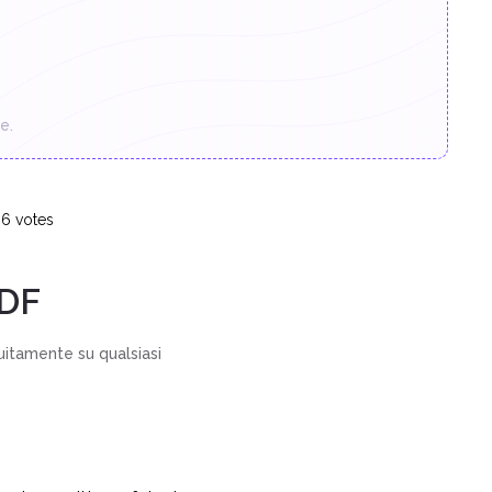
e.
-
6
votes
DF
uitamente su qualsiasi