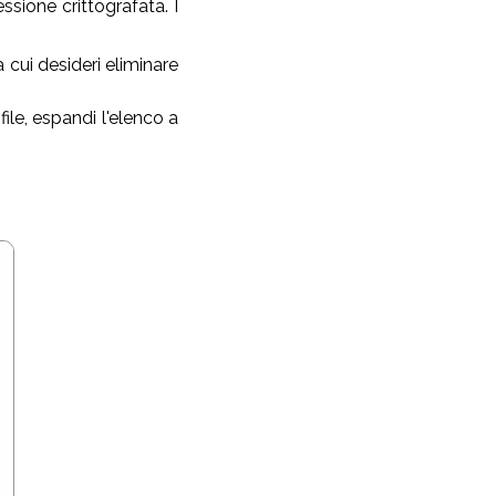
ssione crittografata. I
a cui desideri eliminare
ile, espandi l'elenco a