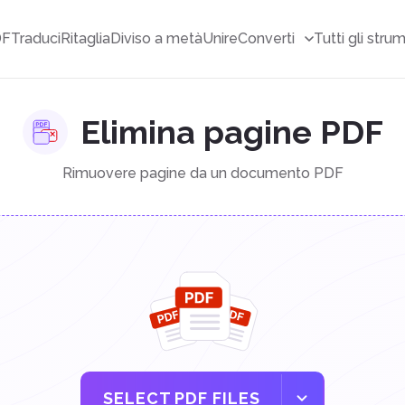
DF
Traduci
Ritaglia
Diviso a metà
Unire
Converti
Tutti gli stru
Elimina pagine PDF
Rimuovere pagine da un documento PDF
SELECT PDF FILES