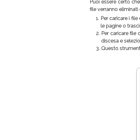
Puoi essere certo che 
file verranno eliminat
Per caricare i file
le pagine o trascin
Per caricare file
discesa e selezion
Questo strumento