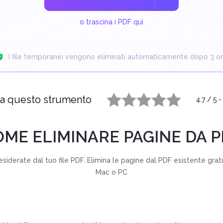
o trascina i PDF qui
I file temporanei vengono eliminati automaticamente dopo 3 or
ta questo strumento
4.7
/
5
1 star
2 stars
3 stars
4 stars
5 stars
OME ELIMINARE PAGINE DA P
esiderate dal tuo file PDF. Elimina le pagine dal PDF esistente grat
Mac o PC