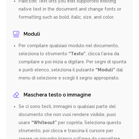
Paid Edit Text lets you edit supported existing
native text in the document and change fonts or
formatting such as bold, italic, size, and color.
Moduli
Per compilare qualsiasi modulo nel documento,
seleziona lo strumento
“Testo”
, clicca l'area da
compilare e poi inizia a digitare. Per segni di spunta
e punti elenco, seleziona il pulsante
“Moduli”
dal
menu di selezione e scegli il segno appropriato.
Maschera testo o immagine
Se ci sono testi, immagini o qualsiasi parte del
documento che non vuoi rendere visibile, puoi
usare
“Whiteout”
per coprirla. Seleziona questo
strumento, poi clicca e trascina il cursore per
creare un riquadro bianco sull’area da cancellare.