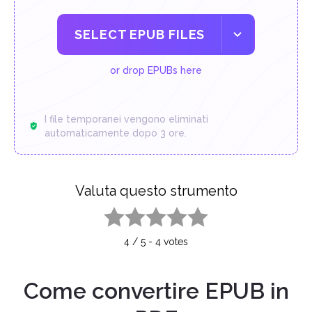
SELECT EPUB FILES
or drop EPUBs here
I file temporanei vengono eliminati
automaticamente dopo 3 ore.
Valuta questo strumento
1 star
2 stars
3 stars
4 stars
5 stars
4
/
5
-
4
votes
Come convertire EPUB in