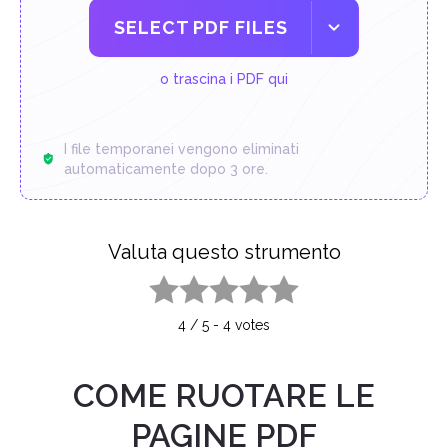
SELECT PDF FILES
o trascina i PDF qui
I file temporanei vengono eliminati
automaticamente dopo 3 ore.
Valuta questo strumento
1 star
2 stars
3 stars
4 stars
5 stars
4
/
5
-
4
votes
COME RUOTARE LE
PAGINE PDF