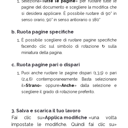
Seleziona»
Tutte le pagine
» per ruotare tutte le
pagine del documento e scegliere la modifica che
si desidera applicare. È possibile ruotare di 90° in
senso orario, 90° in senso antiorario o 180°
b. Ruota pagine specifiche
È possibile scegliere di ruotare pagine specifiche
facendo clic sul simbolo di rotazione ↻ sulla
miniatura della pagina.
c. Ruota pagine pari o dispari
Puoi anche ruotare le pagine dispari (1,3,5) o pari
(2,4,6) contemporaneamente. Basta selezionare
il»
Strano
» oppure»
Anche
» dalla selezione e
scegliere il grado di rotazione preferito.
3. Salva e scarica il tuo lavoro
Fai clic su»
Applica modifiche
«una volta
impostate le modifiche. Quindi fai clic su»