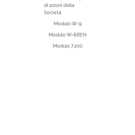
di azioni della
Società
Modulo W-9
Modulo W-8BEN
Modulo 7200
Accordo EULA
Informativa sulla privacy
Termini di utilizzo
support@deftpdf.com
Open Source Notices