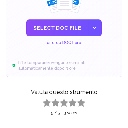
SELECT DOC FILE
or drop DOC here
I file temporanei vengono eliminati
automaticamente dopo 3 ore.
Valuta questo strumento
1 star
2 stars
3 stars
4 stars
5 stars
5
/
5
-
3
votes