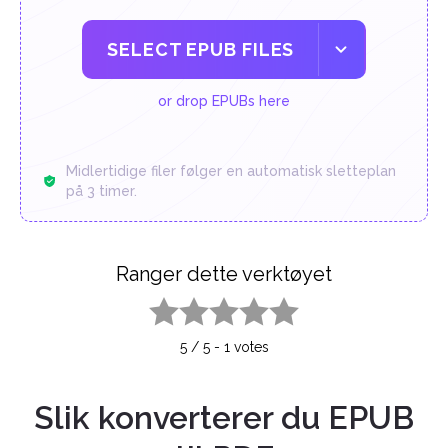
SELECT EPUB FILES
or drop EPUBs here
Midlertidige filer følger en automatisk sletteplan
på 3 timer.
Ranger dette verktøyet
1 star
2 stars
3 stars
4 stars
5 stars
5
/
5
-
1
votes
Slik konverterer du EPUB