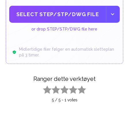
SELECT STEP/STP/DWG FILE
or drop STEP/STP/DWG file here
Midlertidige filer følger en automatisk sletteplan
på 3 timer.
Ranger dette verktøyet
1 star
2 stars
3 stars
4 stars
5 stars
5
/
5
-
1
votes