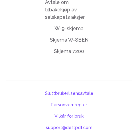
Avtale om
tilbakekjøp av
selskapets aksjer
W-9-skjema
Skjema W-8BEN
Skjema 7200
Sluttbrukerlisensavtale
Personvernregler
Vilkår for bruk
support@deftpdf.com