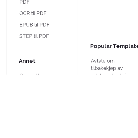
PDF
OCR til PDF
EPUB til PDF
STEP til PDF
Popular Templat
Annet
Avtale om
tilbakekjøp av
Oversett
selskapets aksjer
Lås opp
W-9-skjema
Vannmerke
Skjema W-8BEN
Komprimer
Skjema 7200