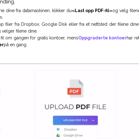
ndling.
ene dine fra datamaskinen, klikker du
«Last opp PDF-fil»
og velg filen
n.
pp filer fra Dropbox, Google Disk eller fra et nettsted der filene din
 velger filene dine.
 fil om gangen for gratis kontoer, mens
Oppgraderte kontoer
har re
er
på en gang.