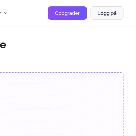
y
Oppgrader
Logg på
se