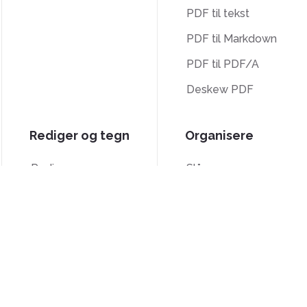
PDF til tekst
PDF til Markdown
PDF til PDF/A
Deskew PDF
Rediger og tegn
Organisere
Rediger
Slå sammen
Signer
Splitt
Beskjær
Bates-nummerering
Gråskala
Slett sider