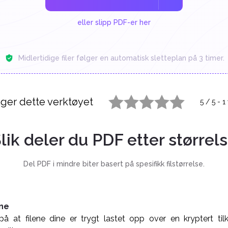
eller slipp PDF-er her
Midlertidige filer følger en automatisk sletteplan på 3 timer.
ger dette verktøyet
5
/
5
-
1
1 star
2 stars
3 stars
4 stars
5 stars
lik deler du PDF etter størrel
Del PDF i mindre biter basert på spesifikk filstørrelse.
ine
 at filene dine er trygt lastet opp over en kryptert tilko