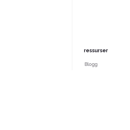
ressurser
Blogg
PDF-
veiledninger
Kunnskapsbase
Sammenligning