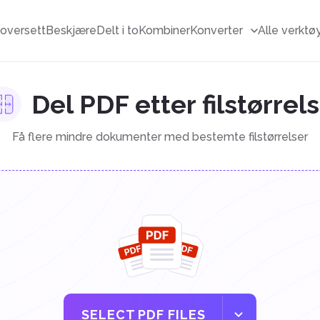
F
oversett
Beskjære
Delt i to
Kombiner
Konverter
Alle verktø
Del PDF etter filstørrel
Få flere mindre dokumenter med bestemte filstørrelser
SELECT PDF FILES