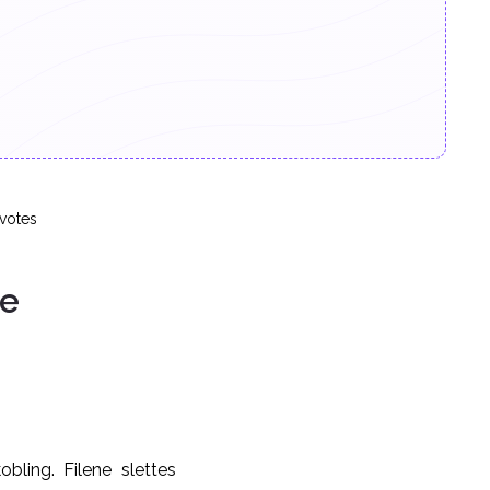
votes
se
bling. Filene slettes