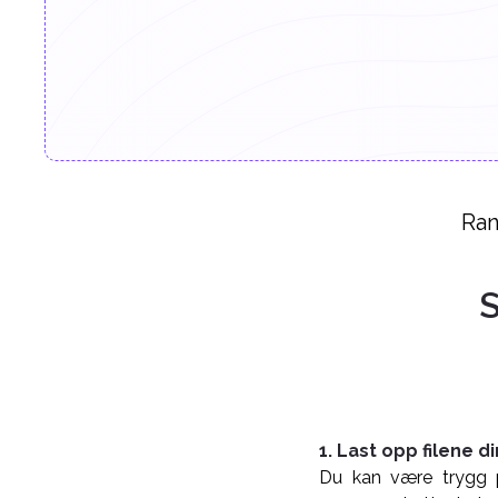
Ran
S
1. Last opp filene d
Du kan være trygg på