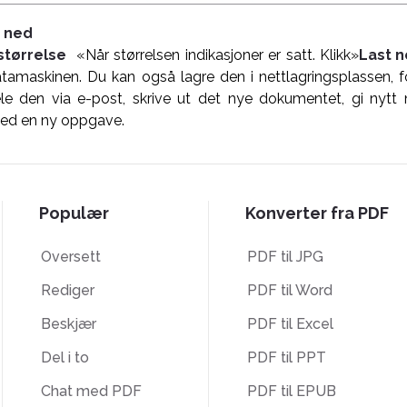
t ned
størrelse
«Når størrelsen indikasjoner er satt. Klikk»
Last 
atamaskinen. Du kan også lagre den i nettlagringsplassen,
ele den via e-post, skrive ut det nye dokumentet, gi nytt 
med en ny oppgave.
Populær
Konverter fra PDF
Oversett
PDF til JPG
Rediger
PDF til Word
Beskjær
PDF til Excel
Del i to
PDF til PPT
Chat med PDF
PDF til EPUB