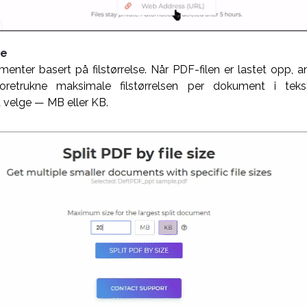
se
nter basert på filstørrelse. Når PDF-filen er lastet opp, a
etrukne maksimale filstørrelsen per dokument i tek
å velge — MB eller KB.