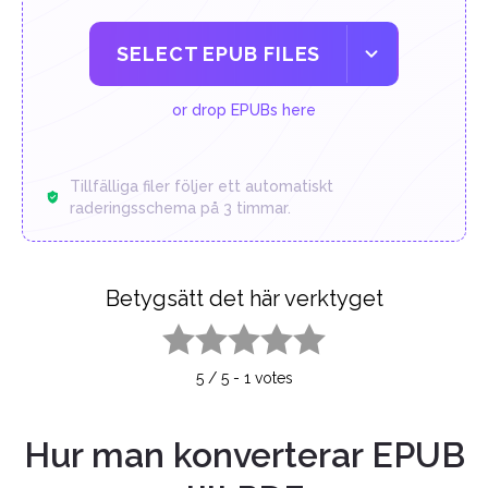
SELECT EPUB FILES
or drop EPUBs here
Tillfälliga filer följer ett automatiskt
raderingsschema på 3 timmar.
Betygsätt det här verktyget
1 star
2 stars
3 stars
4 stars
5 stars
5
/
5
-
1
votes
Hur man konverterar EPUB