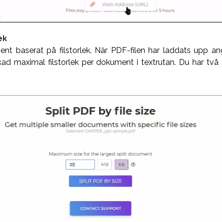
ek
t baserat på filstorlek. När PDF-filen har laddats upp an
 maximal filstorlek per dokument i textrutan. Du har två s