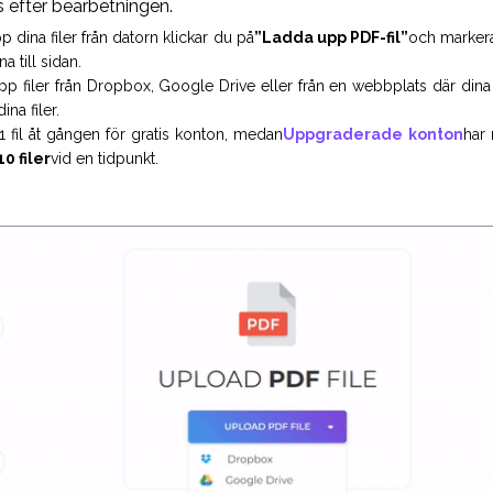
 efter bearbetningen.
 dina filer från datorn klickar du på
”Ladda upp PDF-fil”
och markera 
a till sidan.
pp filer från Dropbox, Google Drive eller från en webbplats där dina 
ina filer.
 fil åt gången för gratis konton, medan
Uppgraderade konton
har 
10 filer
vid en tidpunkt.