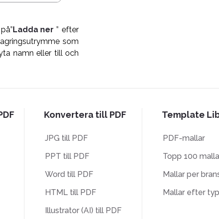
 på”
Ladda ner
” efter
nelagringsutrymme som
ta namn eller till och
 PDF
Konvertera till PDF
Template Lib
JPG till PDF
PDF-mallar
PPT till PDF
Topp 100 malla
Word till PDF
Mallar per bran
HTML till PDF
Mallar efter ty
Illustrator (AI) till PDF