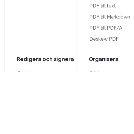
PDF till text
PDF till Markdown
PDF till PDF/A
Deskew PDF
Redigera och signera
Organisera
Redigera
Slå ihop
Signera
Dela
Beskär
Batesnumrering
Gråskala
Ta bort sidor