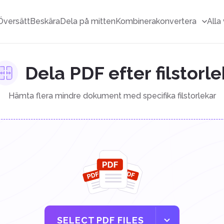
Översätt
Beskära
Dela på mitten
Kombinera
konvertera
Alla
Dela PDF efter filstorle
Hämta flera mindre dokument med specifika filstorlekar
SELECT PDF FILES