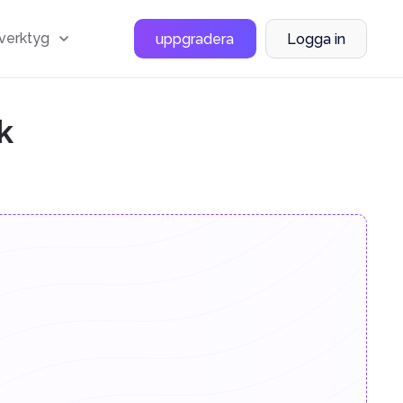
 verktyg
uppgradera
Logga in
k