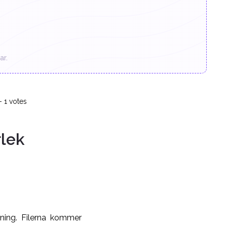
ar.
-
1
votes
rlek
tning. Filerna kommer