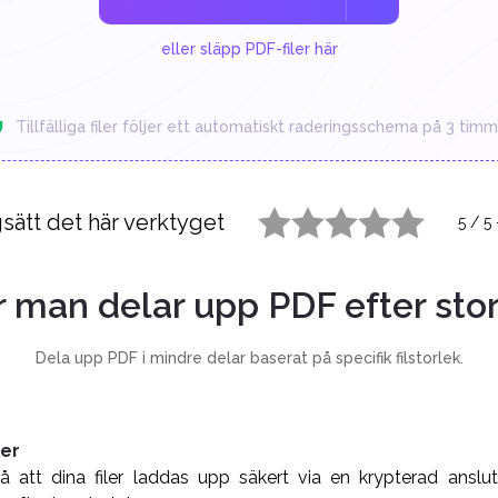
eller släpp PDF-filer här
Tillfälliga filer följer ett automatiskt raderingsschema på 3 timm
sätt det här verktyget
5
/
5
1 star
2 stars
3 stars
4 stars
5 stars
 man delar upp PDF efter sto
Dela upp PDF i mindre delar baserat på specifik filstorlek.
ler
 att dina filer laddas upp säkert via en krypterad anslu