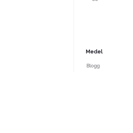
Medel
Blogg
PDF-
instruktionsguider
Kunskapsbas
Jämförelse