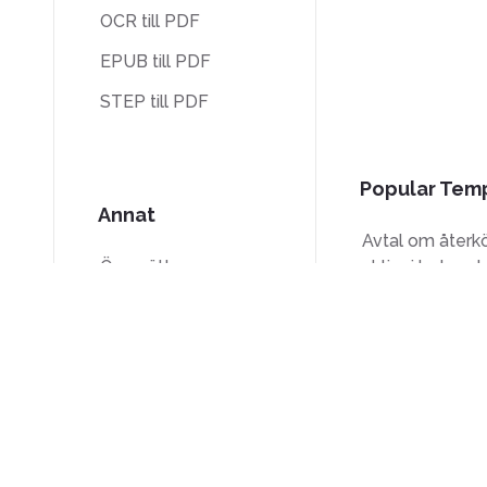
OCR till PDF
EPUB till PDF
STEP till PDF
Popular Tem
Annat
Avtal om återk
Översätt
aktier i bolaget
Lås upp
W-9-formulär
Vattenstämpel
Blankett W-8B
Komprimera
Formulär 7200