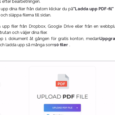
 efter bearbetningen.
upp dina filer från datorn klickar du på
”Ladda upp PDF-fil”
 och släppa filerna till sidan.
 upp filer från Dropbox, Google Drive eller från en webbplat
rutan och väljer dina filer.
p 1 dokument åt gången för gratis konton, medan
Uppgra
och ladda upp så många som
10 filer
.