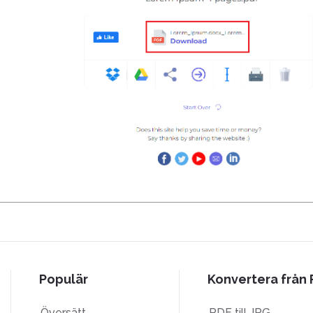
Populär
Konvertera från
Översätt
PDF till JPG