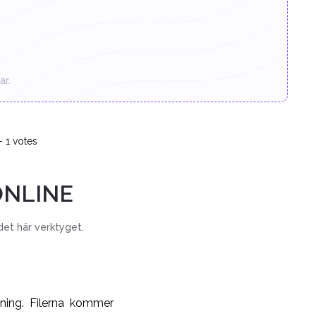
ar.
-
1
votes
ONLINE
det här verktyget.
tning. Filerna kommer