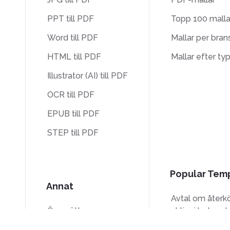
PPT till PDF
Topp 100 malla
Word till PDF
Mallar per bran
HTML till PDF
Mallar efter ty
Illustrator (AI) till PDF
OCR till PDF
EPUB till PDF
STEP till PDF
Popular Tem
Annat
Avtal om återk
Översätt
aktier i bolaget
Lås upp
W-9-formulär