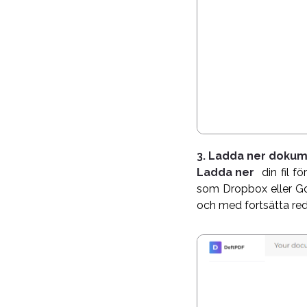
3. Ladda ner doku
Ladda ner
din fil f
som Dropbox eller Goo
och med fortsätta red