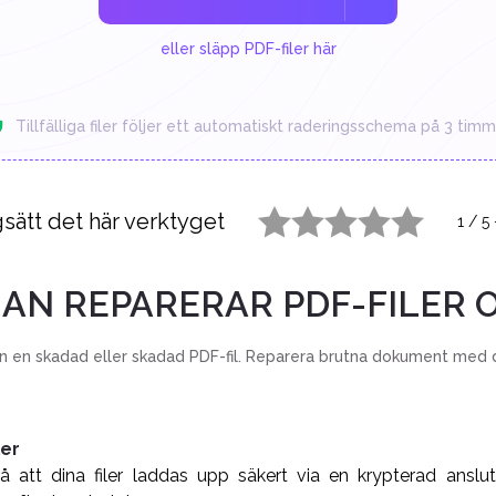
eller släpp PDF-filer här
Tillfälliga filer följer ett automatiskt raderingsschema på 3 timm
sätt det här verktyget
1
/
5
1 star
2 stars
3 stars
4 stars
5 stars
AN REPARERAR PDF-FILER 
ån en skadad eller skadad PDF-fil. Reparera brutna dokument med 
ler
 att dina filer laddas upp säkert via en krypterad anslu