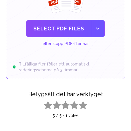
SELECT PDF FILES
eller släpp PDF-filer här
Tillfälliga filer följer ett automatiskt
raderingsschema på 3 timmar.
Betygsätt det här verktyget
1 star
2 stars
3 stars
4 stars
5 stars
5
/
5
-
1
votes