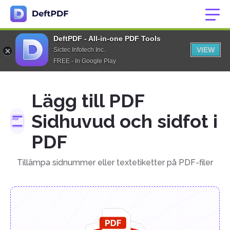
DeftPDF - All-in-one PDF Tools
VIEW
Sictec Infotech Inc.
FREE - In Google Play
Lägg till PDF
Sidhuvud och sidfot i
PDF
Tillämpa sidnummer eller textetiketter på PDF-filer