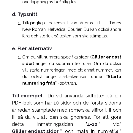
överlappning av befintlig text.
d. Typsnitt
Tillgängliga teckensnitt kan ändras till — Times
New Roman, Helvetica, Courier. Du kan också ändra
färg och storlek på texten som ska stämplas.
e. Fler alternativ
Om du vill numrera specifika sidor (
Gäller endast
sidor
) anger du sidorna i textrutan. Om du också
vill starta numreringen med ett annat nummer, kan
du också ange startsekvensen under ”
Starta
numrering från
” -textrutan.
Till exempel:
Du vill använda sidfötter på din
PDF-bok som har 10 sidor och de första sidorna
är redan stämplade med romerska siffror I, II och
III så du vill att den ska ignoreras. För att göra
detta, inmatningssidan ”
4-10
” vid”
Gäller endast sidor
” och mata in numret”
4
”