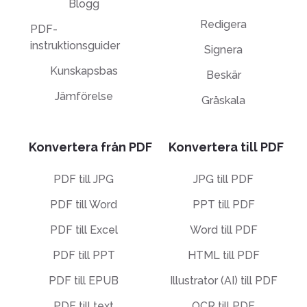
Blogg
Redigera
PDF-
instruktionsguider
Signera
Kunskapsbas
Beskär
Jämförelse
Gråskala
Konvertera från PDF
Konvertera till PDF
PDF till JPG
JPG till PDF
PDF till Word
PPT till PDF
PDF till Excel
Word till PDF
PDF till PPT
HTML till PDF
PDF till EPUB
Illustrator (AI) till PDF
PDF till text
OCR till PDF