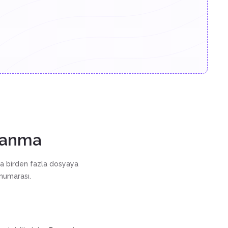
lanma
eya birden fazla dosyaya
numarası.