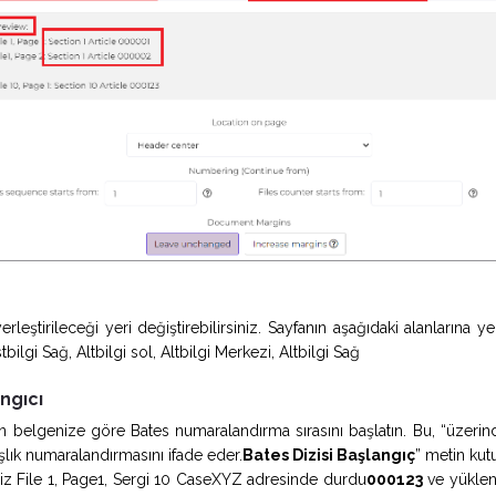
leştirileceği yeri değiştirebilirsiniz. Sayfanın aşağıdaki alanlarına yerle
bilgi Sağ, Altbilgi sol, Altbilgi Merkezi, Altbilgi Sağ
angıcı
n belgenize göre Bates numaralandırma sırasını başlatın. Bu, “üzeri
şlık numaralandırmasını ifade eder.
Bates Dizisi Başlangıç
” metin kut
z File 1, Page1, Sergi 10 CaseXYZ adresinde durdu
000123
ve yüklen