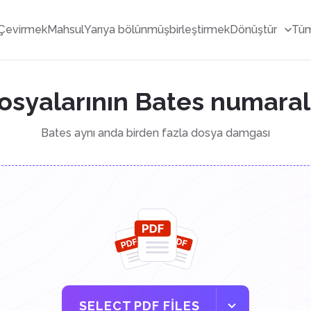
Çevirmek
Mahsul
Yarıya bölünmüş
birleştirmek
Dönüştür
Tüm
osyalarının Bates numara
Bates aynı anda birden fazla dosya damgası
SELECT PDF FILES