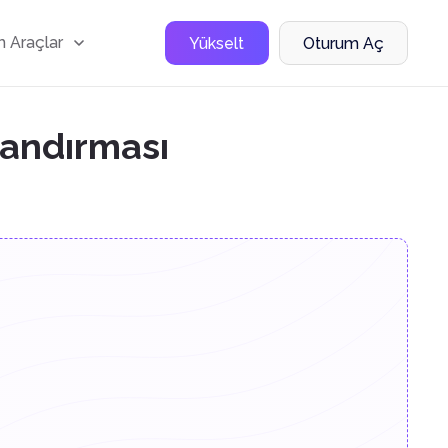
 Araçlar
Yükselt
Oturum Aç
landırması