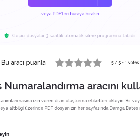
veya PDF'leri buraya bırakın
Geçici dosyalar 3 saatlik otomatik silme programına tabidir.
Bu aracı puanla
5
/
5
-
1
votes
1 star
2 stars
3 stars
4 stars
5 stars
s Numaralandırma aracını kul
tanımlanmasına izin veren dizin oluşturma etiketleri ekleyin. Bir v
 veya altbilgi üzerinde PDF dosyanızın her sayfasında Damga Bates 
eyin