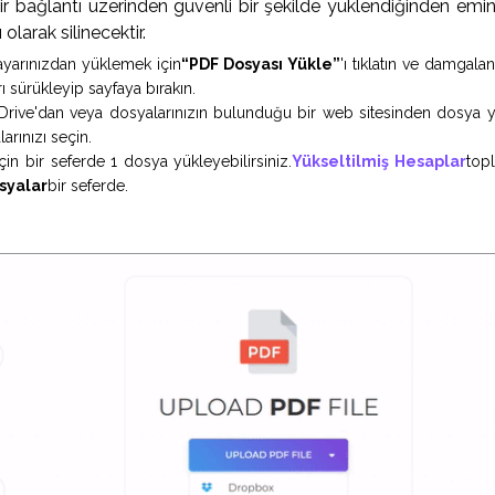
 bir bağlantı üzerinden güvenli bir şekilde yüklendiğinden emin 
 olarak silinecektir.
sayarınızdan yüklemek için
“PDF Dosyası Yükle”
'ı tıklatın ve damgala
ı sürükleyip sayfaya bırakın.
ive'dan veya dosyalarınızın bulunduğu bir web sitesinden dosya yükl
arınızı seçin.
çin bir seferde 1 dosya yükleyebilirsiniz.
Yükseltilmiş Hesaplar
topl
syalar
bir seferde.