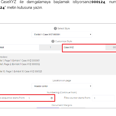
 CaseXYZ ile damgalamaya başlamak istiyorsanız
000124
, num
124
” metin kutusuna yazın.