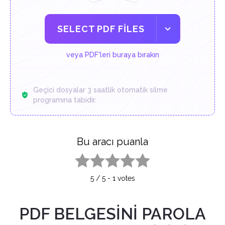
SELECT PDF FILES
veya PDF'leri buraya bırakın
Geçici dosyalar 3 saatlik otomatik silme
programına tabidir.
Bu aracı puanla
1 star
2 stars
3 stars
4 stars
5 stars
5
/
5
-
1
votes
PDF BELGESİNİ PAROLA