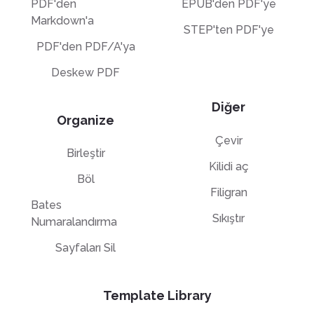
PDF'den
EPUB'den PDF'ye
Markdown'a
STEP'ten PDF'ye
PDF'den PDF/A'ya
Deskew PDF
Diğer
Organize
Çevir
Birleştir
Kilidi aç
Böl
Filigran
Bates
Sıkıştır
Numaralandırma
Sayfaları Sil
Template Library