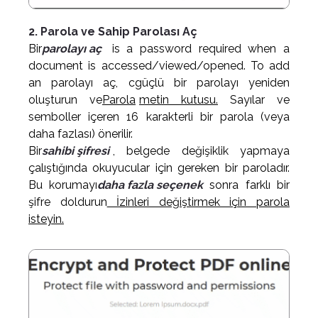
2. Parola ve Sahip Parolası Aç
Bir
parolayı aç
is a password required when a
document is accessed/viewed/opened. To add
an parolayı aç, c
güçlü bir parolayı yeniden
oluşturun ve
Parola
metin kutusu.
Sayılar ve
semboller içeren 16 karakterli bir parola (veya
daha fazlası) önerilir.
Bir
sahibi şifresi
, belgede değişiklik yapmaya
çalıştığında okuyucular için gereken bir paroladır.
Bu korumayı
daha fazla seçenek
sonra farklı bir
şifre doldurun
İzinleri değiştirmek için parola
isteyin.