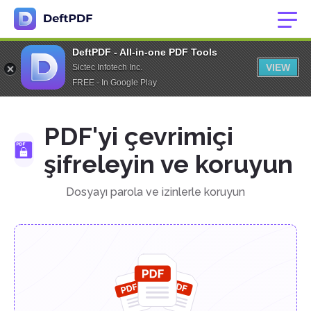
DeftPDF - All-in-one PDF Tools
VIEW
Sictec Infotech Inc.
FREE - In Google Play
PDF'yi çevrimiçi
şifreleyin ve koruyun
Dosyayı parola ve izinlerle koruyun