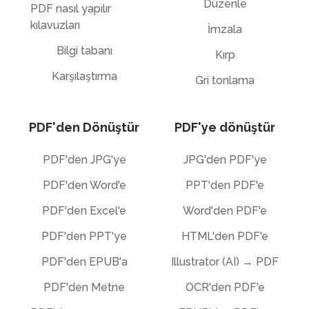
Düzenle
PDF nasıl yapılır
kılavuzları
İmzala
Bilgi tabanı
Kırp
Karşılaştırma
Gri tonlama
PDF'den Dönüştür
PDF'ye dönüştür
PDF'den JPG'ye
JPG'den PDF'ye
PDF'den Word'e
PPT'den PDF'e
PDF'den Excel'e
Word'den PDF'e
PDF'den PPT'ye
HTML'den PDF'e
PDF'den EPUB'a
Illustrator (AI) → PDF
PDF'den Metne
OCR'den PDF'e