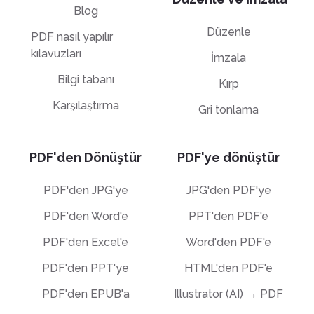
Blog
Düzenle
PDF nasıl yapılır
kılavuzları
İmzala
Bilgi tabanı
Kırp
Karşılaştırma
Gri tonlama
PDF'den Dönüştür
PDF'ye dönüştür
PDF'den JPG'ye
JPG'den PDF'ye
PDF'den Word'e
PPT'den PDF'e
PDF'den Excel'e
Word'den PDF'e
PDF'den PPT'ye
HTML'den PDF'e
PDF'den EPUB'a
Illustrator (AI) → PDF