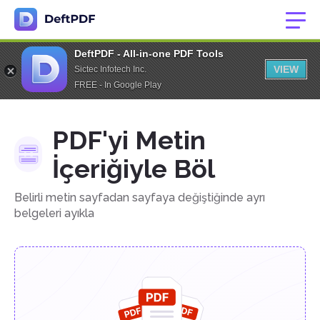
DeftPDF - All-in-one PDF Tools
VIEW
Sictec Infotech Inc.
FREE - In Google Play
PDF'yi Metin
İçeriğiyle Böl
Belirli metin sayfadan sayfaya değiştiğinde ayrı
belgeleri ayıkla