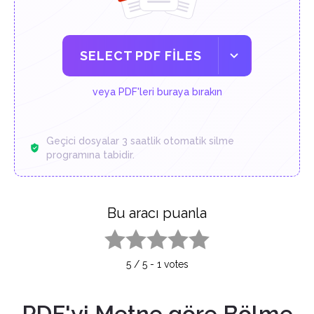
SELECT PDF FILES
veya PDF'leri buraya bırakın
Geçici dosyalar 3 saatlik otomatik silme
programına tabidir.
Bu aracı puanla
1 star
2 stars
3 stars
4 stars
5 stars
5
/
5
-
1
votes
PDF'yi Metne göre Bölme