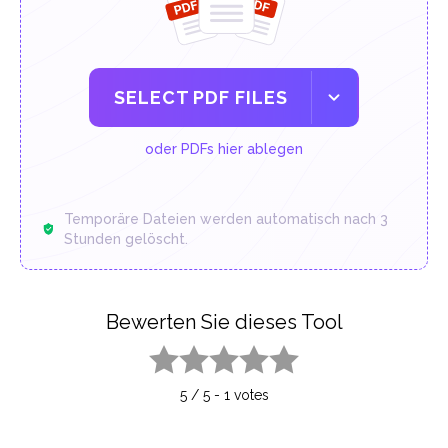
SELECT PDF FILES
oder PDFs hier ablegen
Temporäre Dateien werden automatisch nach 3
Stunden gelöscht.
Bewerten Sie dieses Tool
1 star
2 stars
3 stars
4 stars
5 stars
5
/
5
-
1
votes