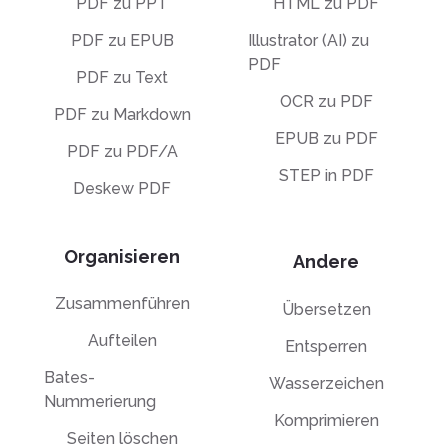
PDF zu PPT
HTML zu PDF
PDF zu EPUB
Illustrator (AI) zu
PDF
PDF zu Text
OCR zu PDF
PDF zu Markdown
EPUB zu PDF
PDF zu PDF/A
STEP in PDF
Deskew PDF
Organisieren
Andere
Zusammenführen
Übersetzen
Aufteilen
Entsperren
Bates-
Wasserzeichen
Nummerierung
Komprimieren
Seiten löschen