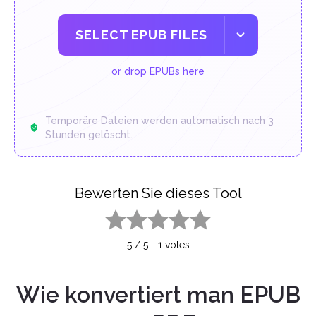
SELECT EPUB FILES
or drop EPUBs here
Temporäre Dateien werden automatisch nach 3
Stunden gelöscht.
Bewerten Sie dieses Tool
1 star
2 stars
3 stars
4 stars
5 stars
5
/
5
-
1
votes
Wie konvertiert man EPUB