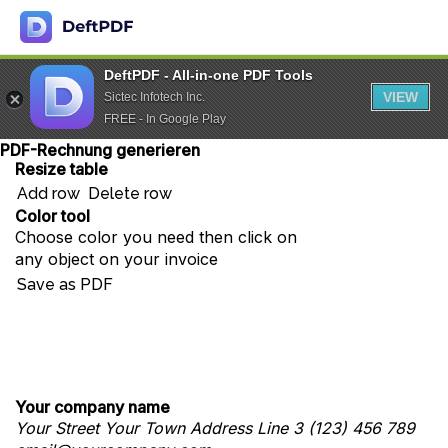
DeftPDF - All-in-one PDF Tools
VIEW
Sictec Infotech Inc.
FREE - In Google Play
PDF-Rechnung generieren
Resize table
Add row
Delete row
Color tool
Choose color you need then click on
any object on your invoice
Save as PDF
Your company name
Your Street
Your Town
Address Line 3
(123) 456 789