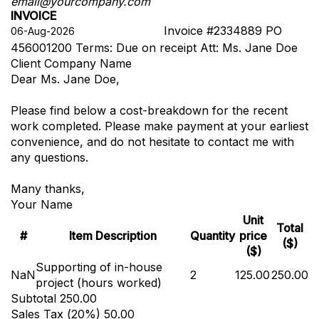
email@yourcompany.com
INVOICE
Invoice #2334889
PO
456001200
Terms: Due on receipt
Att: Ms. Jane Doe
Client Company Name
Dear Ms. Jane Doe,
Please find below a cost-breakdown for the recent
work completed. Please make payment at your earliest
convenience, and do not hesitate to contact me with
any questions.
Many thanks,
Your Name
Unit
Total
#
Item Description
Quantity
price
($)
($)
Supporting of in-house
NaN
2
125.00
250.00
project (hours worked)
Subtotal
250.00
Sales Tax (
20
%)
50.00