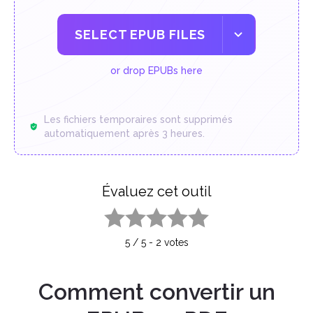
SELECT EPUB FILES
or drop EPUBs here
Les fichiers temporaires sont supprimés
automatiquement après 3 heures.
Évaluez cet outil
1 star
2 stars
3 stars
4 stars
5 stars
5
/
5
-
2
votes
Comment convertir un