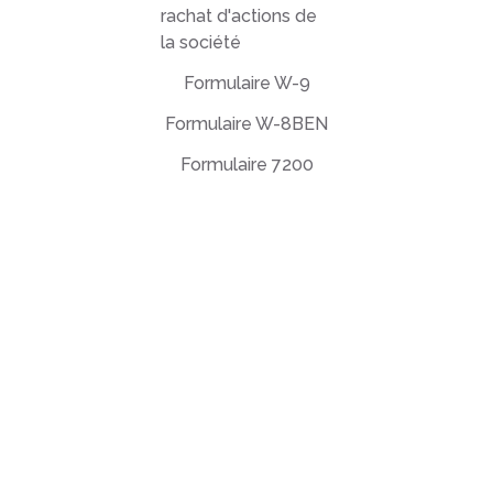
rachat d'actions de
la société
Formulaire W-9
Formulaire W-8BEN
Formulaire 7200
Contrat de licence utilisateur final
Politique de confidentialité
Conditions d'utilisation
support@deftpdf.com
Open Source Notices