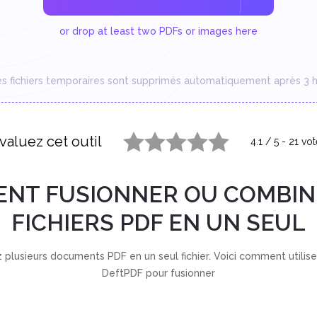
or drop at least two PDFs or images here
es fichiers temporaires sont supprimés automatiquement après 3 h
valuez cet outil
4.1
/
5
-
21
vot
1 star
2 stars
3 stars
4 stars
5 stars
NT FUSIONNER OU COMBIN
FICHIERS PDF EN UN SEUL
plusieurs documents PDF en un seul fichier. Voici comment utiliser 
DeftPDF pour fusionner