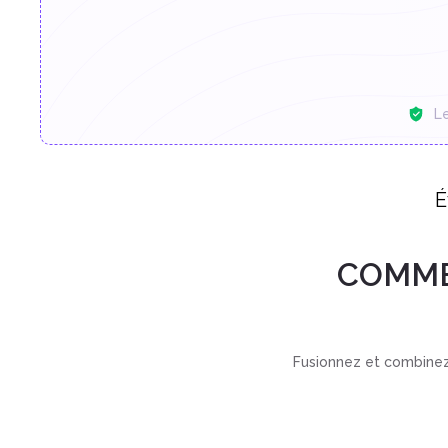
L
É
COMME
Fusionnez et combinez 