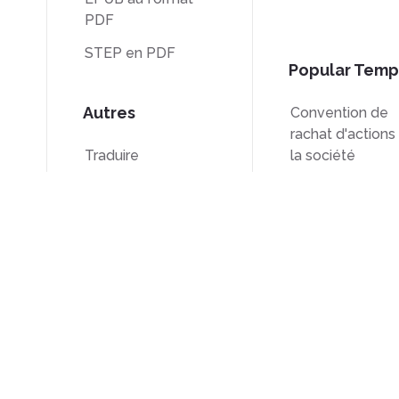
PDF
STEP en PDF
Popular Temp
Autres
Convention de
rachat d'actions
Traduire
la société
Déverrouiller
Formulaire W-9
s
Filigrane
Formulaire W-8
s
Compresser
Formulaire 7200
ions
Open Source
support@deftpdf.com
ation
Notices