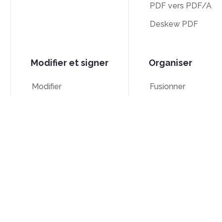
PDF vers PDF/A
Deskew PDF
Modifier et signer
Organiser
Modifier
Fusionner
Signer
Diviser
Recadrer
Numérotation Bate
Niveaux de gris
Supprimer les page
Contrat de licence
Politique de
Condit
utilisateur final
confidentialité
d'utilis