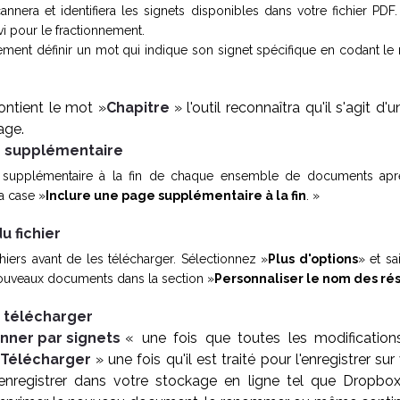
cannera et identifiera les signets disponibles dans votre fichier PDF
vi pour le fractionnement.
ent définir un mot qui indique son signet spécifique en codant le
contient le mot »
Chapitre
» l'outil reconnaîtra qu'il s'agit d'
age.
e supplémentaire
 supplémentaire à la fin de chaque ensemble de documents aprè
a case »
Inclure une page supplémentaire à la fin
. »
u fichier
ers avant de les télécharger. Sélectionnez »
Plus d'options
» et sa
ouveaux documents dans la section »
Personnaliser le nom des rés
t télécharger
onner par signets
« une fois que toutes les modification
Télécharger
» une fois qu'il est traité pour l'enregistrer su
enregistrer dans votre stockage en ligne tel que Dropbox