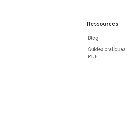
Ressources
Blog
Guides pratiques
PDF
Base de
connaissances
Comparaison
Fabriqué aux États-Unis
©DeftPDF, créateur d'outils PDF
depuis 2013.