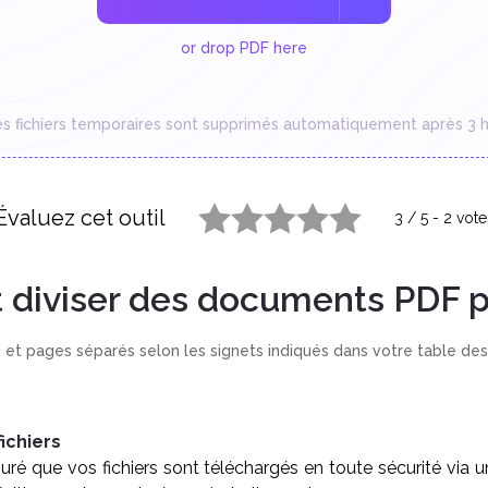
or drop PDF here
es fichiers temporaires sont supprimés automatiquement après 3 h
Évaluez cet outil
3
/
5
-
2
vote
1 star
2 stars
3 stars
4 stars
5 stars
diviser des documents PDF pa
 et pages séparés selon les signets indiqués dans votre table de
ichiers
ré que vos fichiers sont téléchargés en toute sécurité via 