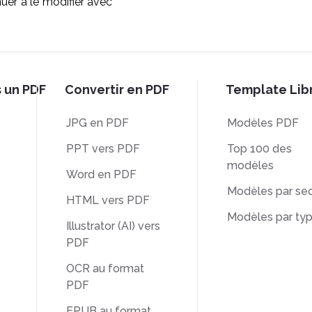
er à le modifier avec
s un PDF
Convertir en PDF
Template Lib
JPG en PDF
Modèles PDF
PPT vers PDF
Top 100 des
modèles
Word en PDF
Modèles par sec
HTML vers PDF
Modèles par ty
Illustrator (AI) vers
PDF
OCR au format
PDF
EPUB au format