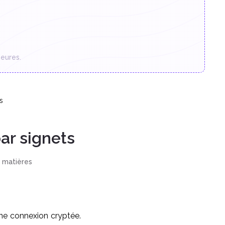
eures.
s
r signets
s matières
une connexion cryptée.