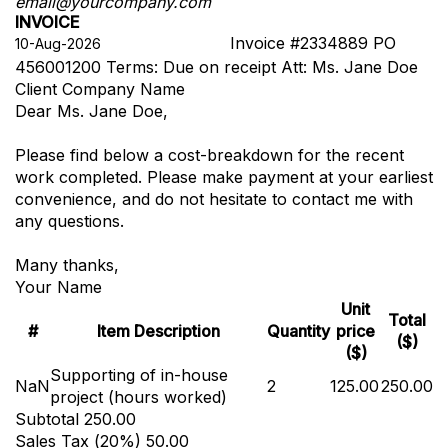
email@yourcompany.com
INVOICE
Invoice #2334889
PO
456001200
Terms: Due on receipt
Att: Ms. Jane Doe
Client Company Name
Dear Ms. Jane Doe,
Please find below a cost-breakdown for the recent
work completed. Please make payment at your earliest
convenience, and do not hesitate to contact me with
any questions.
Many thanks,
Your Name
Unit
Total
#
Item Description
Quantity
price
($)
($)
Supporting of in-house
NaN
2
125.00
250.00
project (hours worked)
Subtotal
250.00
Sales Tax (
20
%)
50.00