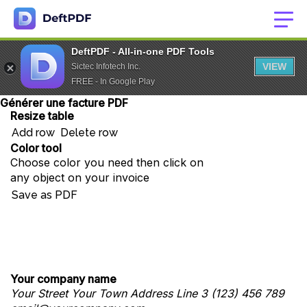
DeftPDF - All-in-one PDF Tools
VIEW
Sictec Infotech Inc.
FREE - In Google Play
Générer une facture PDF
Resize table
Add row
Delete row
Color tool
Choose color you need then click on
any object on your invoice
Save as PDF
Your company name
Your Street
Your Town
Address Line 3
(123) 456 789