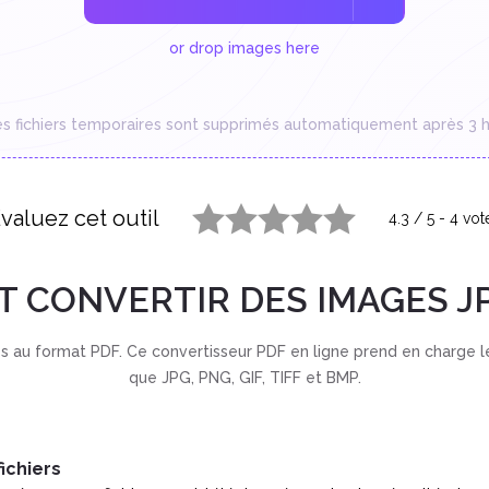
or drop images here
es fichiers temporaires sont supprimés automatiquement après 3 h
valuez cet outil
4.3
/
5
-
4
vot
1 star
2 stars
3 stars
4 stars
5 stars
 CONVERTIR DES IMAGES JP
s au format PDF. Ce convertisseur PDF en ligne prend en charge l
que JPG, PNG, GIF, TIFF et BMP.
ichiers