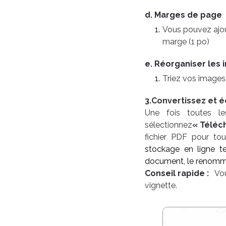
d. Marges de page
Vous pouvez ajou
marge (1 po)
e. Réorganiser les
Triez vos images 
3.
Convertissez et 
Une fois toutes les
sélectionnez
« Téléc
fichier PDF pour to
stockage en ligne t
document, le renomme
Conseil rapide :
Vou
vignette
.