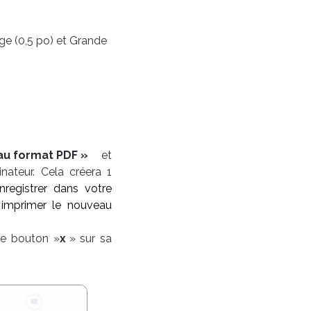
ge (0,5 po) et Grande
 au format PDF »
et
nateur. Cela créera 1
registrer dans votre
 imprimer le nouveau
le bouton »
x
» sur sa