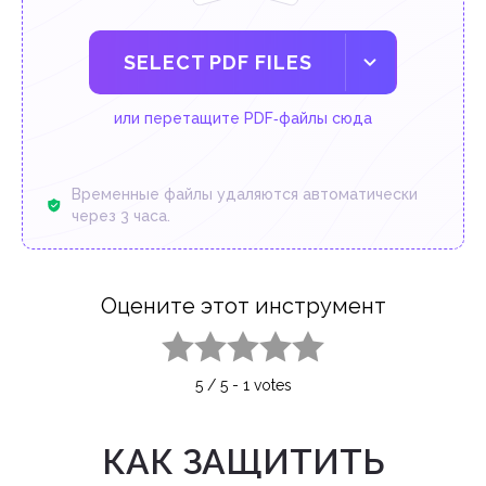
SELECT PDF FILES
или перетащите PDF‑файлы сюда
Временные файлы удаляются автоматически
через 3 часа.
Оцените этот инструмент
1 star
2 stars
3 stars
4 stars
5 stars
5
/
5
-
1
votes
КАК ЗАЩИТИТЬ