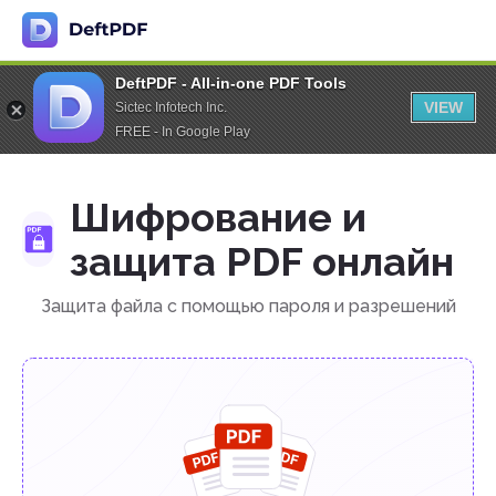
DeftPDF - All-in-one PDF Tools
VIEW
Sictec Infotech Inc.
FREE - In Google Play
Шифрование и
защита PDF онлайн
Защита файла с помощью пароля и разрешений