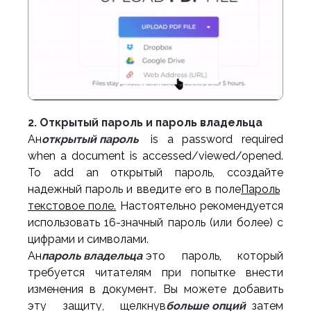
2. Открытый пароль и пароль владельца
Ан
открытый пароль
is a password required
when a document is accessed/viewed/opened.
To add an открытый пароль, c
создайте
надежный пароль и введите его в поле
Пароль
текстовое поле.
Настоятельно рекомендуется
использовать 16-значный пароль (или более) с
цифрами и символами.
Ан
пароль владельца
это пароль, который
требуется читателям при попытке внести
изменения в документ. Вы можете добавить
эту защиту, щелкнув
больше опций
затем