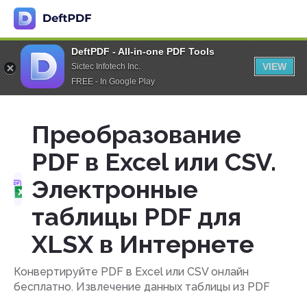
DeftPDF - All-in-one PDF Tools
VIEW
Sictec Infotech Inc.
FREE - In Google Play
Преобразование
PDF в Excel или CSV.
Электронные
таблицы PDF для
XLSX в Интернете
Конвертируйте PDF в Excel или CSV онлайн
бесплатно. Извлечение данных таблицы из PDF