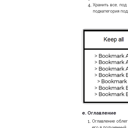
Хранить все, под
подкатегория по
e. Оглавление
Оглавление облег
его в полученный 