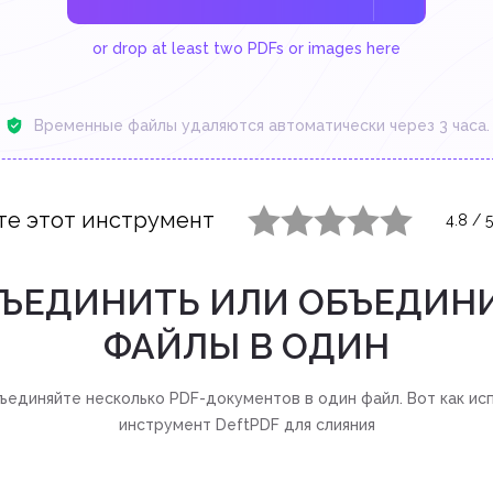
or drop at least two PDFs or images here
Временные файлы удаляются автоматически через 3 часа.
те этот инструмент
4.8
/
5
1 star
2 stars
3 stars
4 stars
5 stars
БЪЕДИНИТЬ ИЛИ ОБЪЕДИНИ
ФАЙЛЫ В ОДИН
единяйте несколько PDF-документов в один файл. Вот как ис
инструмент DeftPDF для слияния