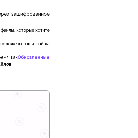
ерез зашифрованное
 файлы, которые хотите
асположены ваши файлы,
ремя как
Обновленные
айлов