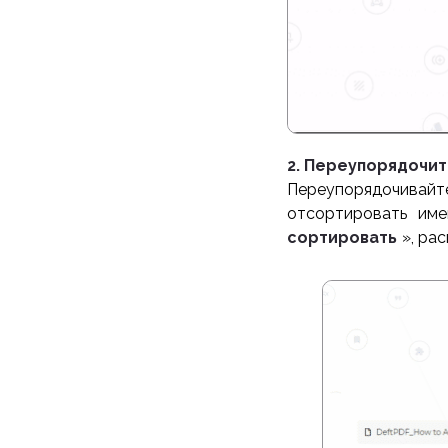
2. Переупорядочи
Переупорядочивайте
отсортировать им
сортировать
», ра