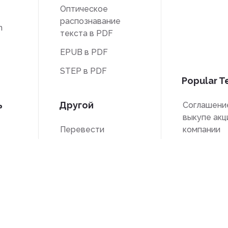
Оптическое
распознавание
n
текста в PDF
EPUB в PDF
STEP в PDF
Popular T
ь
Другой
Соглашени
выкупе акц
Перевести
компании
Разблокировать
Форма W-
тса
Водяной знак
Форма W-
ицы
Сжать
Форма 720