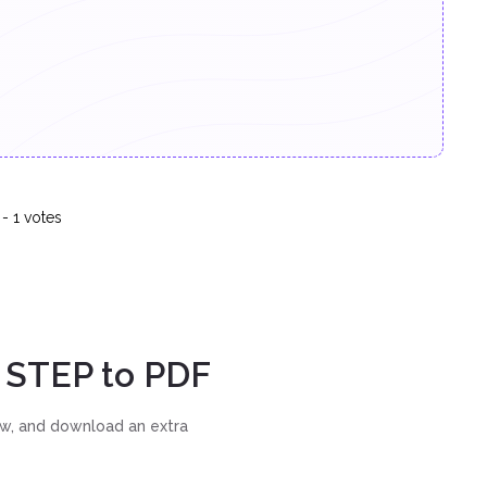
-
1
votes
 STEP to PDF
w, and download an extra