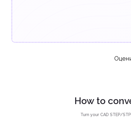
Оцен
How to conv
Turn your CAD STEP/STP/