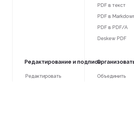
PDF в текст
PDF в Markdow
PDF в PDF/A
Deskew PDF
Редактирование и подпись
Организоват
Редактировать
Объединить
Подписать
Разделить
Обрезать
Нумерация Бей
Оттенки серого
Удалить стран