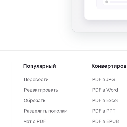
и
Популярный
Конвертирова
Перевести
PDF в JPG
Редактировать
PDF в Word
Обрезать
PDF в Excel
Разделить пополам
PDF в PPT
Чат с PDF
PDF в EPUB