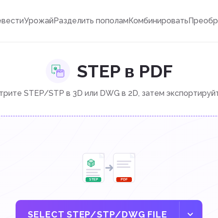
евести
Урожай
Разделить пополам
Комбинировать
Преобр
STEP в PDF
рите STEP/STP в 3D или DWG в 2D, затем экспортируй
SELECT STEP/STP/DWG FILE