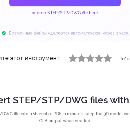
or drop STEP/STP/DWG file here
Временные файлы удаляются автоматически через 3 часа.
ите этот инструмент
5
/
5
1 star
2 stars
3 stars
4 stars
5 stars
ert STEP/STP/DWG files with
DWG file into a shareable PDF in minutes, keep the 3D model vie
GLB output when needed.