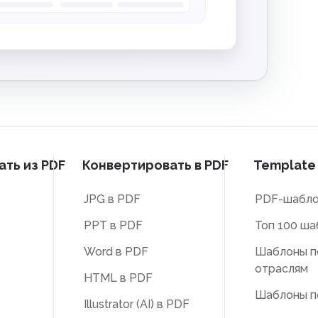
ть из PDF
Конвертировать в PDF
Template 
JPG в PDF
PDF-шабл
PPT в PDF
Топ 100 ша
Word в PDF
Шаблоны п
отраслям
HTML в PDF
Шаблоны п
Illustrator (AI) в PDF