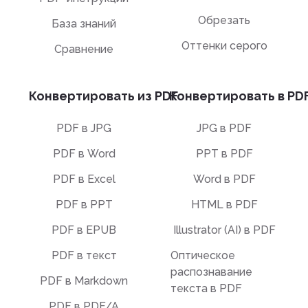
Обрезать
База знаний
Оттенки серого
Сравнение
Конвертировать из PDF
Конвертировать в PD
PDF в JPG
JPG в PDF
PDF в Word
PPT в PDF
PDF в Excel
Word в PDF
PDF в PPT
HTML в PDF
PDF в EPUB
Illustrator (AI) в PDF
PDF в текст
Оптическое
распознавание
PDF в Markdown
текста в PDF
PDF в PDF/A