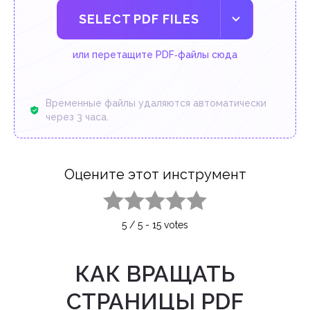
SELECT PDF FILES
или перетащите PDF‑файлы сюда
Временные файлы удаляются автоматически
через 3 часа.
Оцените этот инструмент
1 star
2 stars
3 stars
4 stars
5 stars
5
/
5
-
15
votes
КАК ВРАЩАТЬ
СТРАНИЦЫ PDF