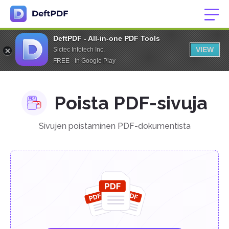
DeftPDF - All-in-one PDF Tools
VIEW
Sictec Infotech Inc.
FREE - In Google Play
Poista PDF-sivuja
Sivujen poistaminen PDF-dokumentista