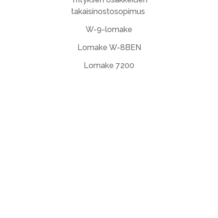
takaisinostosopimus
W-9-lomake
Lomake W-8BEN
Lomake 7200
Loppukäyttäjän lisenssisopimus
Tietosuojakäytäntö
Käyttöehdot
support@deftpdf.com
Open Source Notices