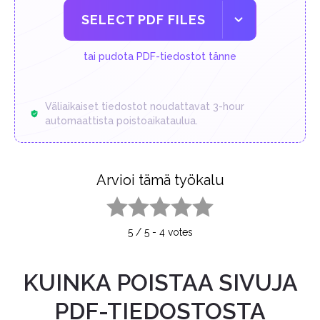
SELECT PDF FILES
tai pudota PDF-tiedostot tänne
Väliaikaiset tiedostot noudattavat 3-hour
automaattista poistoaikataulua.
Arvioi tämä työkalu
1 star
2 stars
3 stars
4 stars
5 stars
5
/
5
-
4
votes
KUINKA POISTAA SIVUJA
PDF-TIEDOSTOSTA