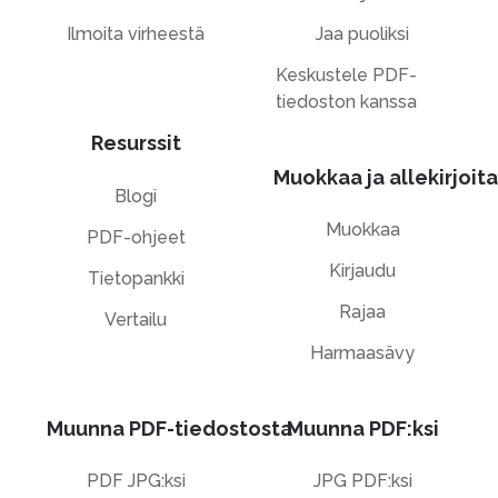
Ilmoita virheestä
Jaa puoliksi
Keskustele PDF-
tiedoston kanssa
Resurssit
Muokkaa ja allekirjoita
Blogi
Muokkaa
PDF-ohjeet
Kirjaudu
Tietopankki
Rajaa
Vertailu
Harmaasävy
Muunna PDF-tiedostosta
Muunna PDF:ksi
PDF JPG:ksi
JPG PDF:ksi