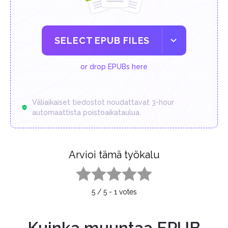
SELECT EPUB FILES
or drop EPUBs here
Väliaikaiset tiedostot noudattavat 3-hour
automaattista poistoaikataulua.
Arvioi tämä työkalu
1 star
2 stars
3 stars
4 stars
5 stars
5
/
5
-
1
votes
Kuinka muuntaa EPUB