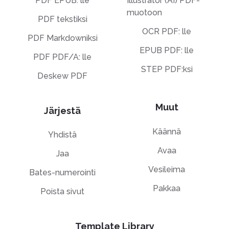
PDF EPUB: lle
Illustrator (AI) PDF-
muotoon
PDF tekstiksi
OCR PDF: lle
PDF Markdowniksi
EPUB PDF: lle
PDF PDF/A: lle
STEP PDF:ksi
Deskew PDF
Muut
Järjestä
Käännä
Yhdistä
Avaa
Jaa
Vesileima
Bates-numerointi
Pakkaa
Poista sivut
Template Library