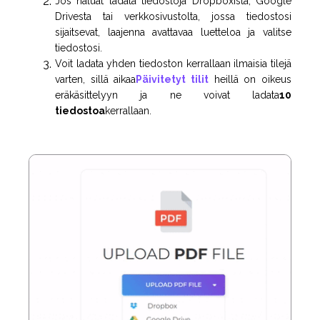
Jos haluat ladata tiedostoja Dropboxista, Google
Drivesta tai verkkosivustolta, jossa tiedostosi
sijaitsevat, laajenna avattavaa luetteloa ja valitse
tiedostosi.
Voit ladata yhden tiedoston kerrallaan ilmaisia tilejä
varten, sillä aikaa
Päivitetyt tilit
heillä on oikeus
eräkäsittelyyn ja ne voivat ladata
10
tiedostoa
kerrallaan.