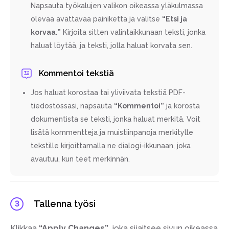
Napsauta työkalujen valikon oikeassa yläkulmassa
olevaa avattavaa painiketta ja valitse
“Etsi ja
korvaa.”
Kirjoita sitten valintaikkunaan teksti, jonka
haluat löytää, ja teksti, jolla haluat korvata sen.
Kommentoi tekstiä
Jos haluat korostaa tai yliviivata tekstiä PDF-
tiedostossasi, napsauta
“Kommentoi”
ja korosta
dokumentista se teksti, jonka haluat merkitä. Voit
lisätä kommentteja ja muistiinpanoja merkitylle
tekstille kirjoittamalla ne dialogi-ikkunaan, joka
avautuu, kun teet merkinnän.
Tallenna työsi
3
Klikkaa
“Apply Changes”
, joka sijaitsee sivun oikeassa