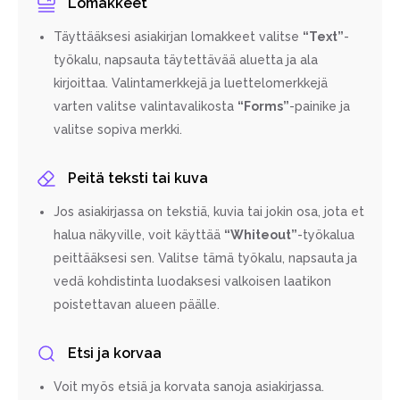
Lomakkeet
Täyttääksesi asiakirjan lomakkeet valitse
“Text”
-
työkalu, napsauta täytettävää aluetta ja ala
kirjoittaa. Valintamerkkejä ja luettelomerkkejä
varten valitse valintavalikosta
“Forms”
-painike ja
valitse sopiva merkki.
Peitä teksti tai kuva
Jos asiakirjassa on tekstiä, kuvia tai jokin osa, jota et
halua näkyville, voit käyttää
“Whiteout”
-työkalua
peittääksesi sen. Valitse tämä työkalu, napsauta ja
vedä kohdistinta luodaksesi valkoisen laatikon
poistettavan alueen päälle.
Etsi ja korvaa
Voit myös etsiä ja korvata sanoja asiakirjassa.