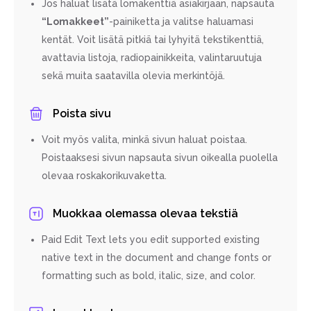
Jos haluat lisätä lomakenttiä asiakirjaan, napsauta
“Lomakkeet”
-painiketta ja valitse haluamasi
kentät. Voit lisätä pitkiä tai lyhyitä tekstikenttiä,
avattavia listoja, radiopainikkeita, valintaruutuja
sekä muita saatavilla olevia merkintöjä.
Poista sivu
Voit myös valita, minkä sivun haluat poistaa.
Poistaaksesi sivun napsauta sivun oikealla puolella
olevaa roskakorikuvaketta.
Muokkaa olemassa olevaa tekstiä
Paid Edit Text lets you edit supported existing
native text in the document and change fonts or
formatting such as bold, italic, size, and color.