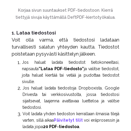
Korjaa sivun suuntaukset PDF-tiedostoon. Kierrä
tiettyjä sivuja käyttämällä DeftPDF-kiertotyökalua.
1. Lataa tiedostosi
Voit olla varma, että tiedostosi ladataan
turvallisesti salatun yhteyden kautta. Tiedostot
poistetaan pysyvästi käsittelyn jälkeen.
Jos haluat ladata tiedostot tietokoneeltasi,
napsauta
”Lataa PDF-tiedosto”
ja valitse tiedostot,
joita haluat kiertää tai vetää ja pudottaa tiedostot
sivulle.
Jos haluat ladata tiedostoja Dropboxista, Google
Drivesta tai verkkosivustolta, jossa tiedostosi
sijaitsevat, laajenna avattavaa luetteloa ja valitse
tiedostosi.
Voit ladata yhden tiedoston kerrallaan ilmaisia tilejä
varten, sillä aikaa
Päivitetyt tilit
voi eräprosessin ja
ladata jopa
20 PDF-tiedostoa
.