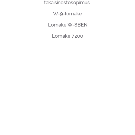
takaisinostosopimus
W-9-lomake
Lomake W-8BEN
Lomake 7200
Loppukäyttäjän lisenssisopimus
Tietosuojakäytäntö
Käyttöehdot
support@deftpdf.com
Open Source Notices
Valmistettu Yhdysvalloissa
© DeftPDF, rakennus PDF-