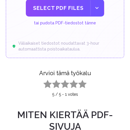
SELECT PDF FILES
tai pudota PDF-tiedostot tänne
Väliaikaiset tiedostot noudattavat 3-hour
automaattista poistoaikataulua.
Arvioi tämä työkalu
1 star
2 stars
3 stars
4 stars
5 stars
5
/
5
-
1
votes
MITEN KIERTÄÄ PDF-
SIVUJA