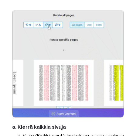
a. Kierrä kaikkia sivuja
Valitse”
Kaikki sivut
” kiertääksesi kaikkia asiakirjan