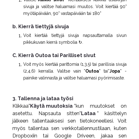
sivuja ja valitse haluamasi muutos. Voit kiertää 90°
myötäpäivään, 90° vastapäivään tai 180°
b. Kierrä tiettyjä sivuja
Voit kiertää tiettyjä sivuja napsauttamalla sivun
pikkukuvan kierrä symbolia ↻.
C. Kierrä Outoa tai Parilliset sivut
Voit myös kiertää parittomia (1,3,5) tai parillisia sivuja
(2,4,6) kerralla. Valitse vain ”
Outoa
” tai”
Jopa
” -
painike valinnasta ja valitse haluamasi pyörimisaste.
3. Tallenna ja lataa työsi
Klikkaa”
Käytä muutoksia
”kun muutokset on
asetettu. Napsauta sitten”
Lataa
” käsittelyn
jälkeen tallentaaksesi sen tietokoneellesi. Voit
myös tallentaa sen verkkotallennustilaan, kuten
Dropboxiin tai Google Driveen, jakaa sen