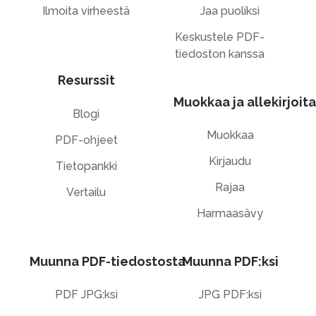
Ilmoita virheestä
Jaa puoliksi
Keskustele PDF-
tiedoston kanssa
Resurssit
Muokkaa ja allekirjoita
Blogi
Muokkaa
PDF-ohjeet
Kirjaudu
Tietopankki
Rajaa
Vertailu
Harmaasävy
Muunna PDF-tiedostosta
Muunna PDF:ksi
PDF JPG:ksi
JPG PDF:ksi